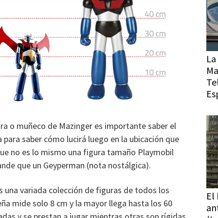
La 
Ma
Te
Es
ra o muñeco de Mazinger es importante saber el
a para saber cómo lucirá luego en la ubicación que
 que no es lo mismo una figura tamaño Playmobil
nde que un Geyperman (nota nostálgica).
 una variada colección de figuras de todos los
El
a mide solo 8 cm y la mayor llega hasta los 60
an
adas y se prestan a jugar mientras otras son rígidas