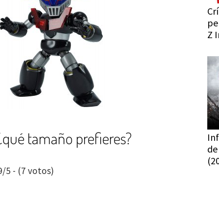
Crí
pe
Z I
¿qué tamaño prefieres?
Inf
de
(2
9/5 - (7 votos)