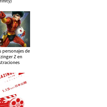
finity)
s personajes de
zinger Z en
ustraciones