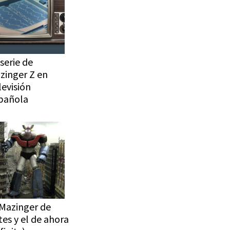
serie de
zinger Z en
levisión
pañola
 Mazinger de
tes y el de ahora