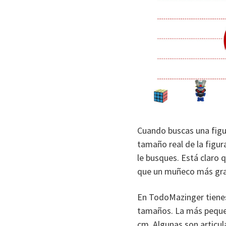
Cuando buscas una figu
tamaño real de la figur
le busques. Está claro
que un muñeco más gra
En TodoMazinger tienes
tamaños. La más pequeñ
cm. Algunas son articul