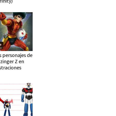
finity)
s personajes de
zinger Z en
ustraciones