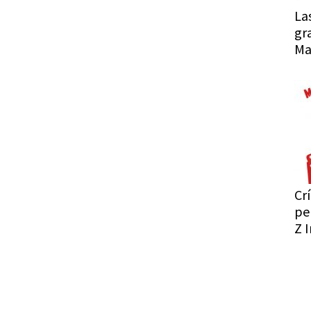
La
gr
Ma
Crí
pe
Z I