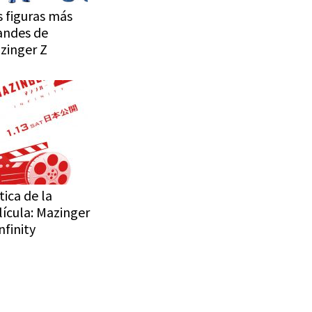
s figuras más
andes de
zinger Z
tica de la
lícula: Mazinger
nfinity