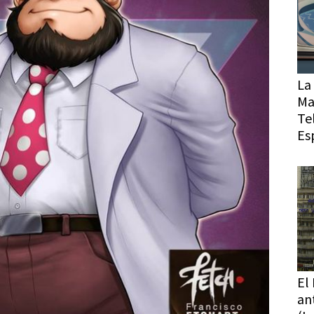
La 
Ma
Te
Es
El
an