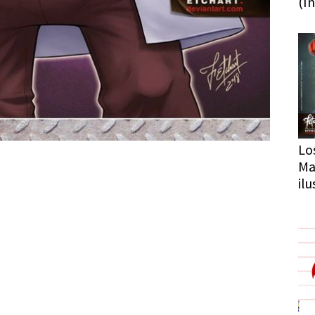
(In
Lo
Ma
il