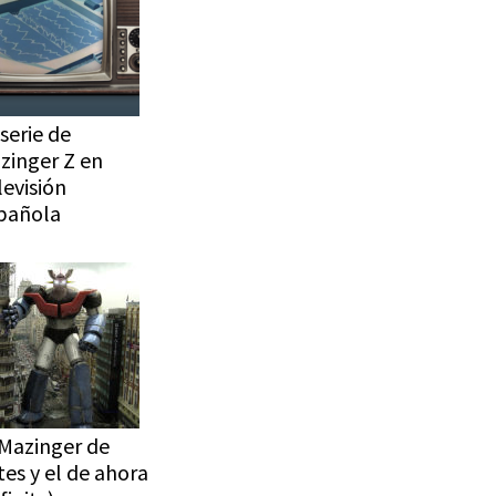
serie de
zinger Z en
levisión
pañola
 Mazinger de
tes y el de ahora