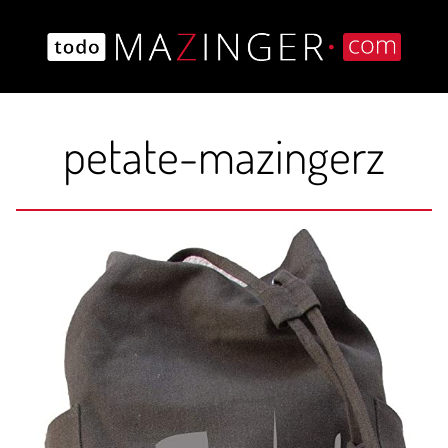
Saltar
al
contenido
petate-mazingerz