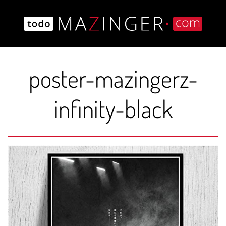
Saltar
al
contenido
poster-mazingerz-
infinity-black