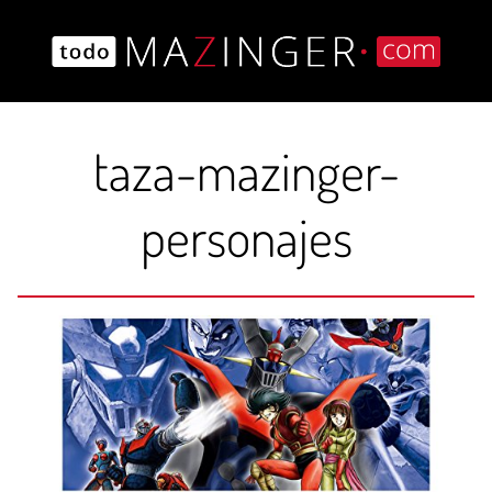
Saltar
al
contenido
taza-mazinger-
personajes