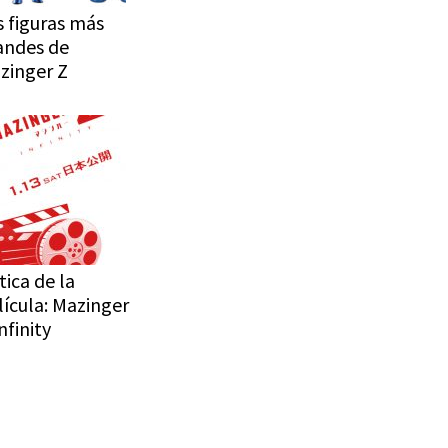
s figuras más
andes de
zinger Z
tica de la
lícula: Mazinger
nfinity