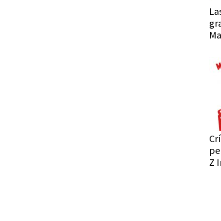
La
gr
Ma
Crí
pe
Z I