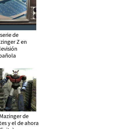
serie de
zinger Z en
levisión
pañola
 Mazinger de
tes y el de ahora